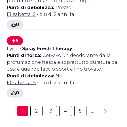
profumo è fantastico, dura a lungo
Punti di debolezza:
Prezzo
Elisabetta .S
• più di 2 anni fa
0
5
Lycia
•
Spray Fresh Therapy
Punti di forza:
Cervavo un deodorante dalla
profumazione fresca e soprattutto duratura da
usare quando faccio sport e l'ho trovato!
Punti di debolezza:
No
Elisabetta .S
• più di 2 anni fa
0
1
2
3
4
5
…