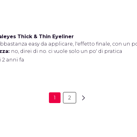
leyes Thick & Thin Eyeliner
bbastanza easy da applicare, l'effetto finale, con un po
zza:
no, direi di no. ci vuole solo un po' di pratica
i 2 anni fa
1
2