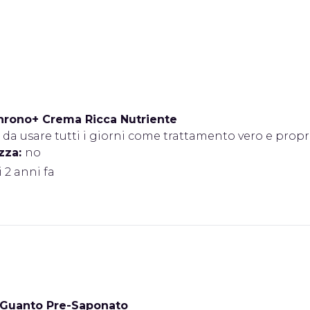
hrono+ Crema Ricca Nutriente
 da usare tutti i giorni come trattamento vero e propri
zza:
no
i 2 anni fa
Guanto Pre-Saponato