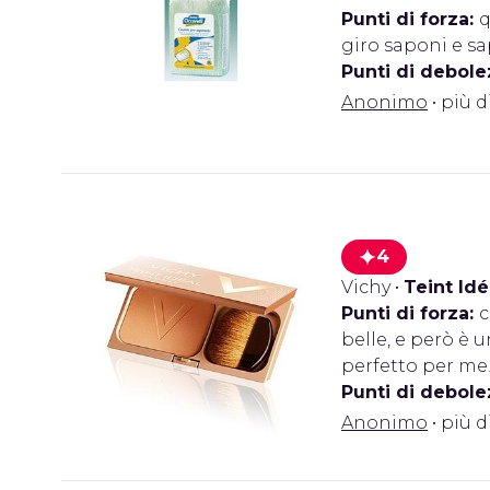
Punti di forza:
q
giro saponi e s
Punti di debole
Anonimo
• più d
4
Vichy
•
Teint Id
Punti di forza:
c
belle, e però è 
perfetto per me
Punti di debole
Anonimo
• più d