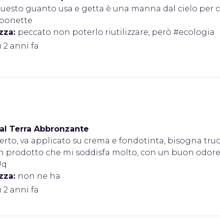
uesto guanto usa e getta è una manna dal cielo per chi
aponette
zza:
peccato non poterlo riutilizzare, però #ecologia
i 2 anni fa
éal Terra Abbronzante
erto, va applicato su crema e fondotinta, bisogna tru
un prodotto che mi soddisfa molto, con un buon odore
!q
zza:
non ne ha
i 2 anni fa