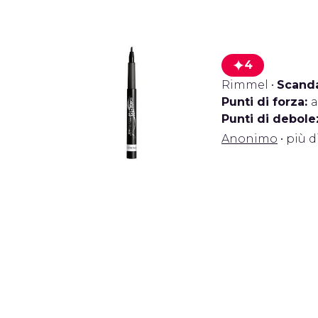
4
Rimmel
•
Scanda
Punti di forza:
a
Punti di debole
Anonimo
• più d