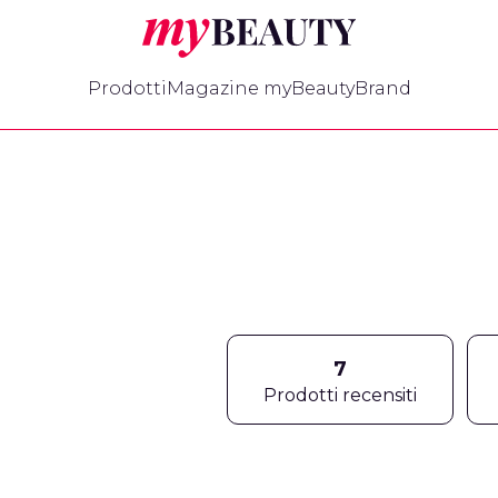
myBeauty
Prodotti
Magazine myBeauty
Brand
7
Prodotti recensiti