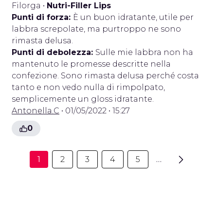
Filorga
•
Nutri-Filler Lips
Punti di forza:
È un buon idratante, utile per
labbra screpolate, ma purtroppo ne sono
rimasta delusa.
Punti di debolezza:
Sulle mie labbra non ha
mantenuto le promesse descritte nella
confezione. Sono rimasta delusa perché costa
tanto e non vedo nulla di rimpolpato,
semplicemente un gloss idratante.
Antonella.C
• 01/05/2022 • 15:27
0
1
2
3
4
5
…