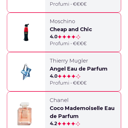
Profumi • €€€€
Moschino
Cheap and Chic
4.0
Profumi • €€€€
Thierry Mugler
Angel Eau de Parfum
4.0
Profumi • €€€€
Chanel
Coco Mademoiselle Eau
de Parfum
4.2