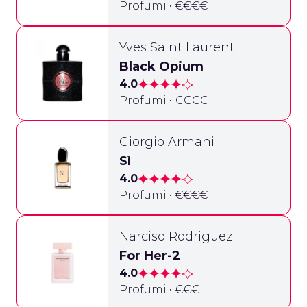
Profumi • €€€€
Yves Saint Laurent
Black Opium
4.0
Profumi • €€€€
Giorgio Armani
Sì
4.0
Profumi • €€€€
Narciso Rodriguez
For Her-2
4.0
Profumi • €€€