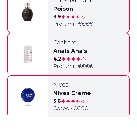
Christian Dior
Poison
3.9
Profumi • €€€€
Cacharel
Anais Anais
4.2
Profumi • €€€€
Nivea
Nivea Creme
3.6
Corpo • €€€€