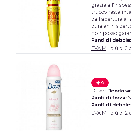
grazie all'inspes
trucco resta int
dall'apertura al
dura anni apert
non posso garanti
Punti di debole
EVA.M
• più di 2 
4
Dove
•
Deodoran
Punti di forza:
S
Punti di debole
EVA.M
• più di 2 