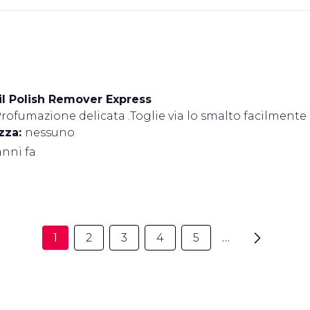
il Polish Remover Express
rofumazione delicata .Toglie via lo smalto facilmente
zza:
nessuno
anni fa
1
2
3
4
5
…