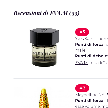
Recensioni di EVA.M (33)
5
Yves Saint Laur
Punti di forza:
s
male
Punti di debole
EVA.M
• più di 2 
3
Maybelline NY
•
Punti di forza:
I
esse volume, mol