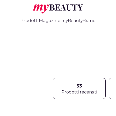
myBeauty
Prodotti
Magazine myBeauty
Brand
33
Prodotti recensiti