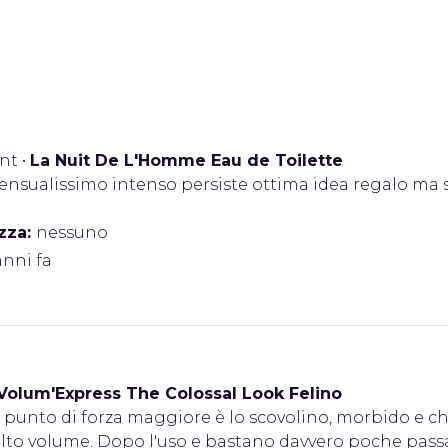
ent
•
La Nuit De L'Homme Eau de Toilette
ensualissimo intenso persiste ottima idea regalo ma 
zza:
nessuno
anni fa
Volum'Express The Colossal Look Felino
l punto di forza maggiore è lo scovolino, morbido e ch
to volume. Dopo l'uso e bastano davvero poche passate