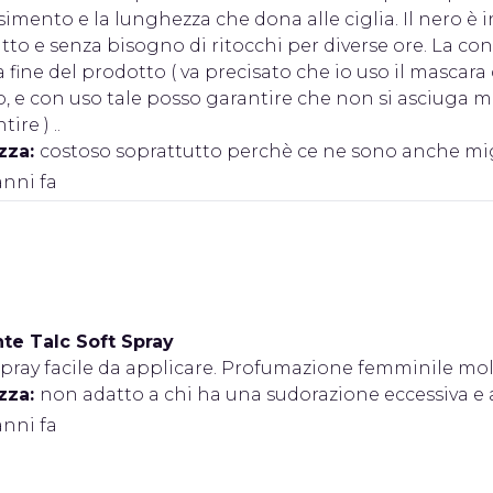
simento e la lunghezza che dona alle ciglia. Il nero è in
atto e senza bisogno di ritocchi per diverse ore. La con
la fine del prodotto ( va precisato che io uso il masca
o, e con uso tale posso garantire che non si asciuga 
re ) ..
zza:
costoso soprattutto perchè ce ne sono anche mi
anni fa
te Talc Soft Spray
pray facile da applicare. Profumazione femminile molto
zza:
non adatto a chi ha una sudorazione eccessiva e 
anni fa