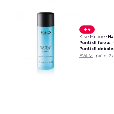
4
Kiko Milano
•
Na
Punti di forza:
P
Punti di debole
EVA.M
• più di 2 