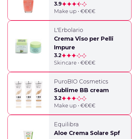
3.9
Make up • €€€€
L'Erbolario
Crema Viso per Pelli
Impure
3.2
Skincare • €€€€
PuroBIO Cosmetics
Sublime BB cream
3.2
Make up • €€€€
Equilibra
Aloe Crema Solare Spf