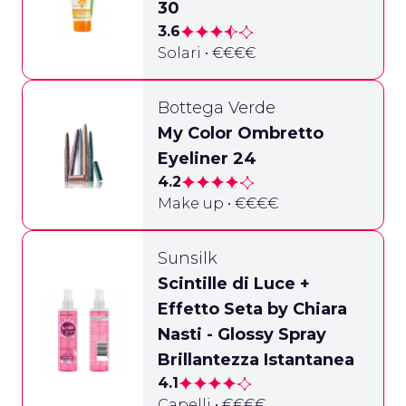
30
3.6
Solari • €€€€
Bottega Verde
My Color Ombretto
Eyeliner 24
4.2
Make up • €€€€
Sunsilk
Scintille di Luce +
Effetto Seta by Chiara
Nasti - Glossy Spray
Brillantezza Istantanea
4.1
Capelli • €€€€