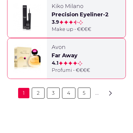
Kiko Milano
Precision Eyeliner-2
3.9
Make up • €€€€
Avon
Far Away
4.1
Profumi • €€€€
1
2
3
4
5
…