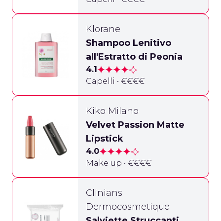
Klorane
Shampoo Lenitivo
all'Estratto di Peonia
4.1
Capelli • €€€€
Kiko Milano
Velvet Passion Matte
Lipstick
4.0
Make up • €€€€
Clinians
Dermocosmetique
Salviette Struccanti