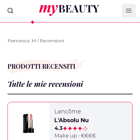
myBeauty
Ope
Francesca .M
/
Recensioni
PRODOTTI RECENSITI
Tutte le mie recensioni
Lancôme
L'Absolu Nu
4.3
Make up • €€€€