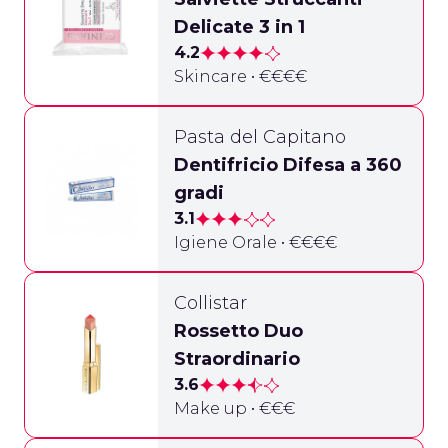
Delicate 3 in 1
4.2
Skincare • €€€€
Pasta del Capitano
Dentifricio Difesa a 360
gradi
3.1
Igiene Orale • €€€€
Collistar
Rossetto Duo
Straordinario
3.6
Make up • €€€