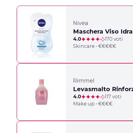
Nivea
Maschera Viso Idra
4.0
170 voti
Skincare • €€€€€
Rimmel
Levasmalto Rinfor
4.0
117 voti
Make up • €€€€