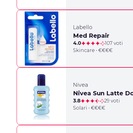
Labello
Med Repair
4.0
107 voti
Skincare • €€€€
Nivea
Nivea Sun Latte D
3.8
29 voti
Solari • €€€€