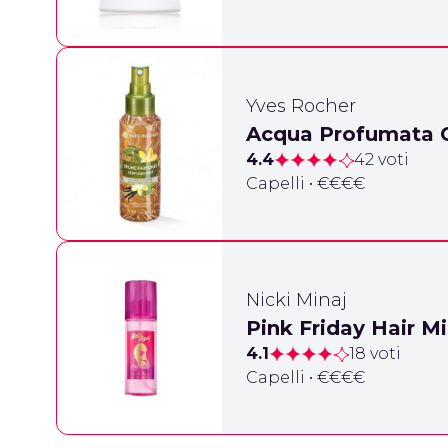
Yves Rocher
Acqua Profumata C
4.4
42 voti
Capelli • €€€€
Nicki Minaj
Pink Friday Hair Mi
4.1
18 voti
Capelli • €€€€