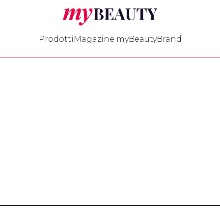
myBeauty
Prodotti
Magazine myBeauty
Brand