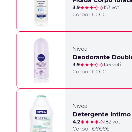
Fluida Corpo Idrat
3.9
153 voti
Corpo • €€€€
Nivea
Deodorante Double
3.9
145 voti
Corpo • €€€€
Nivea
Detergente Intimo
4.2
182 voti
Corpo • €€€€€