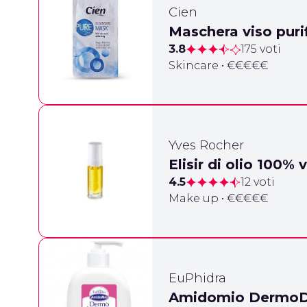
Cien
Maschera viso puri
3.8
175 voti
Skincare • €€€€€
Yves Rocher
Elisir di olio 100%
4.5
12 voti
Make up • €€€€€
EuPhidra
Amidomio DermoDe