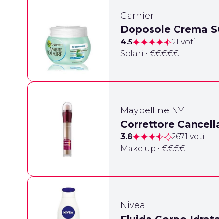
Garnier
Doposole Crema S
4.5
21 voti
Solari • €€€€€
Maybelline NY
Correttore Cancell
3.8
2671 voti
Make up • €€€€
Nivea