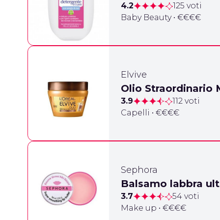
4.2
125 voti
Baby Beauty • €€€€
Elvive
Olio Straordinario
3.9
112 voti
Capelli • €€€€
Sephora
Balsamo labbra ult
3.7
54 voti
Make up • €€€€