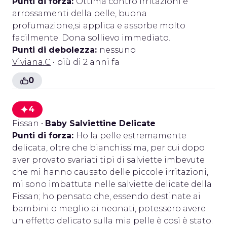
Punti di forza:
Ottima contro irritazioni e
arrossamenti della pelle, buona
profumazione,si applica e assorbe molto
facilmente. Dona sollievo immediato.
Punti di debolezza:
nessuno
Viviana.C
• più di 2 anni fa
0
4
Fissan
•
Baby Salviettine Delicate
Punti di forza:
Ho la pelle estremamente
delicata, oltre che bianchissima, per cui dopo
aver provato svariati tipi di salviette imbevute
che mi hanno causato delle piccole irritazioni,
mi sono imbattuta nelle salviette delicate della
Fissan; ho pensato che, essendo destinate ai
bambini o meglio ai neonati, potessero avere
un effetto delicato sulla mia pelle è così è stato.