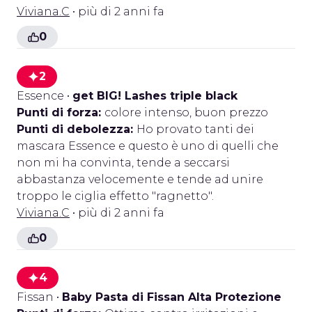
Viviana.C
• più di 2 anni fa
0
2
Essence
•
get BIG! Lashes triple black
Punti di forza:
colore intenso, buon prezzo
Punti di debolezza:
Ho provato tanti dei
mascara Essence e questo è uno di quelli che
non mi ha convinta, tende a seccarsi
abbastanza velocemente e tende ad unire
troppo le ciglia effetto "ragnetto".
Viviana.C
• più di 2 anni fa
0
4
Fissan
•
Baby Pasta di Fissan Alta Protezione