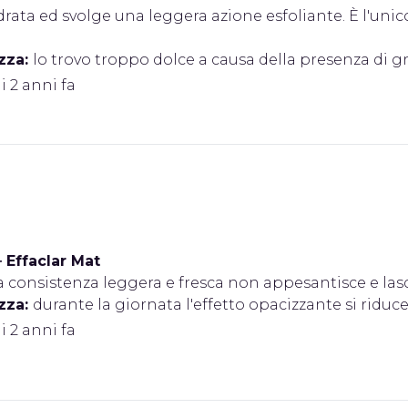
drata ed svolge una leggera azione esfoliante. È l'un
zza:
lo trovo troppo dolce a causa della presenza di gr
i 2 anni fa
•
Effaclar Mat
a consistenza leggera e fresca non appesantisce e las
zza:
durante la giornata l'effetto opacizzante si riduc
i 2 anni fa