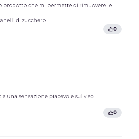
ico prodotto che mi permette di rimuovere le
anelli di zucchero
0
cia una sensazione piacevole sul viso
e
0