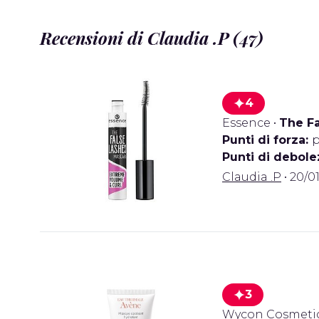
Recensioni di Claudia .P (47)
4
Essence
•
The Fa
Punti di forza:
p
Punti di debole
Claudia .P
• 20/01
3
Wycon Cosmeti