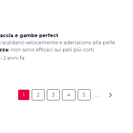
raccia e gambe perfect
i scaldano velocemente e aderiscono alla pelle
zza:
non sono efficaci sui peli più corti
i 2 anni fa
1
2
3
4
5
…