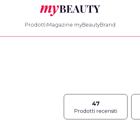
myBeauty
Prodotti
Magazine myBeauty
Brand
47
Prodotti recensiti