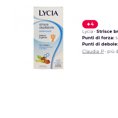
4
Lycia
•
Strisce b
Punti di forza:
s
Punti di debole
Claudia .P
• più d