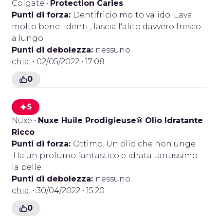
Colgate
•
Protection Caries
Punti di forza:
Dentifricio molto valido. Lava
molto bene i denti , lascia l'alito davvero fresco
a lungo.
Punti di debolezza:
nessuno
chia.
• 02/05/2022 • 17:08
0
5
Nuxe
•
Nuxe Huile Prodigieuse® Olio Idratante
Ricco
Punti di forza:
Ottimo. Un olio che non unge
.Ha un profumo fantastico e idrata tantissimo
la pelle.
Punti di debolezza:
nessuno.
chia.
• 30/04/2022 • 15:20
0