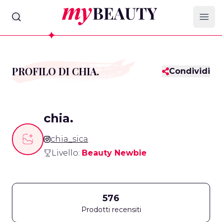
myBeauty
Ope
PROFILO DI CHIA.
Condividi
chia.
chia_sica
Livello:
Beauty Newbie
576
Prodotti recensiti