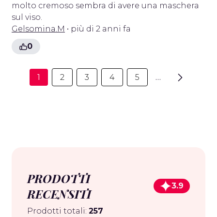
molto cremoso sembra di avere una maschera
sul viso.
Gelsomina.M
• più di 2 anni fa
0
1
2
3
4
5
…
PRODOTTI
3.9
RECENSITI
Prodotti totali:
257