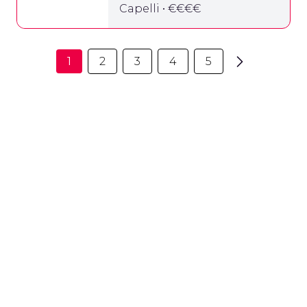
Capelli • €€€€
1
2
3
4
5