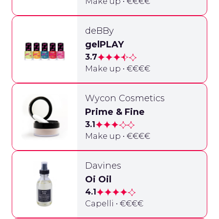
Make up • €€€€
deBBy
gelPLAY
3.7
Make up • €€€€
Wycon Cosmetics
Prime & Fine
3.1
Make up • €€€€
Davines
Oi Oil
4.1
Capelli • €€€€