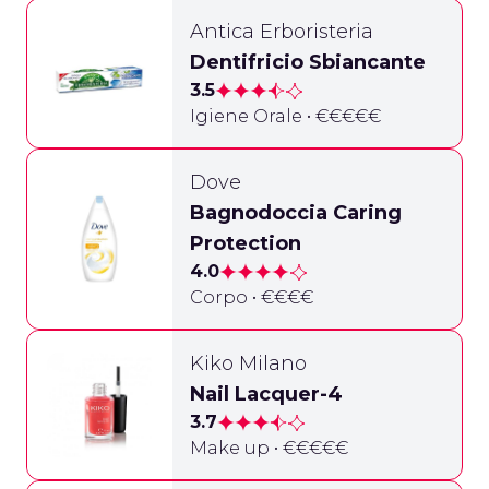
Antica Erboristeria
Dentifricio Sbiancante
3.5
Igiene Orale • €€€€€
Dove
Bagnodoccia Caring
Protection
4.0
Corpo • €€€€
Kiko Milano
Nail Lacquer-4
3.7
Make up • €€€€€