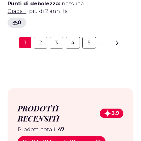
Punti di debolezza:
nessuna
Giada .
• più di 2 anni fa
0
1
2
3
4
5
…
PRODOTTI
3.9
RECENSITI
Prodotti totali:
47