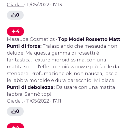
Giada .
• 11/05/2022 • 17:13
0
4
Mesauda Cosmetics
•
Top Model Rossetto Matt
Punti di forza:
Tralasciando che mesauda non
delude. Ma questa gamma di rossetti è
fantastica. Texture morbidissima, con una
matita sotto l'effetto e più woow e più facile da
stendere. Profumazione ok, non nausea, lascia
le labbra morbide e dura parecchio! Mi piace
Punti di debolezza:
Da usare con una matita
labbra. Sennò top!
Giada .
• 11/05/2022 • 17:11
0
4