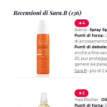
Recensioni di Sara.B (136)
4
Avène
•
Spray Sp
Punti di forza:
L
di arrossamento.
Punti di debole
anche a fine va
20, pur protegg
genere sia para
Sara.B
• più di 2 
2
Yves Rocher
•
Ol
Punti di forza:
S