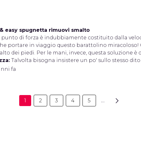
& easy spugnetta rimuovi smalto
l punto di forza è indubbiamente costituito dalla veloci
e portare in viaggio questo barattolino miracoloso! 
lto dei piedi. Per le mani, invece, questa soluzione è 
zza:
Talvolta bisogna insistere un po' sullo stesso dit
anni fa
1
2
3
4
5
…