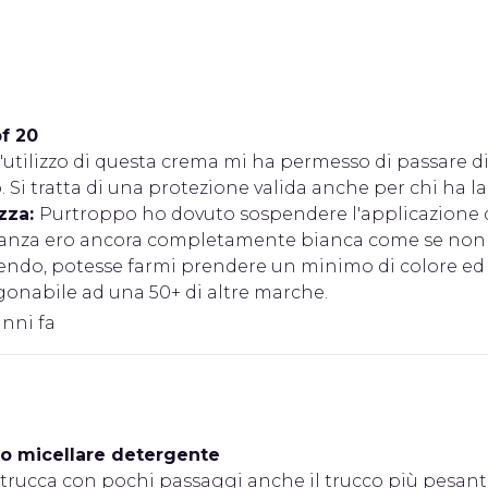
f 20
'utilizzo di questa crema mi ha permesso di passare d
 Si tratta di una protezione valida anche per chi ha l
zza:
Purtroppo ho dovuto sospendere l'applicazione d
canza ero ancora completamente bianca come se non fos
endo, potesse farmi prendere un minimo di colore ed 
gonabile ad una 50+ di altre marche.
anni fa
io micellare detergente
trucca con pochi passaggi anche il trucco più pesan