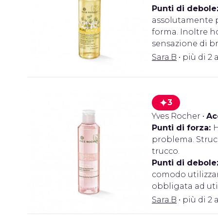
Punti di debole
assolutamente pi
forma. Inoltre 
sensazione di br
Sara.B
• più di 2 
3
Yves Rocher
•
Ac
Punti di forza:
H
problema. Strucc
trucco.
Punti di debole
comodo utilizzar
obbligata ad uti
Sara.B
• più di 2 