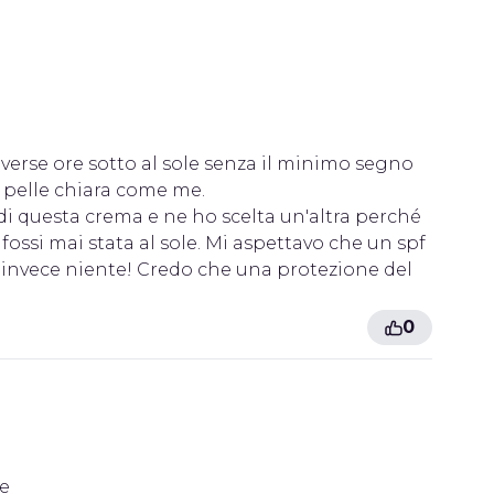
iverse ore sotto al sole senza il minimo segno
a pelle chiara come me.
i questa crema e ne ho scelta un'altra perché
si mai stata al sole. Mi aspettavo che un spf
invece niente! Credo che una protezione del
0
te