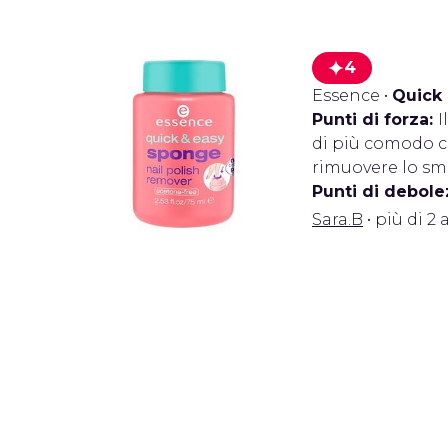
4
Essence
•
Quick 
Punti di forza:
I
di più comodo ch
rimuovere lo sma
Punti di debole
Sara.B
• più di 2 