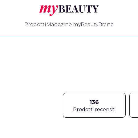
myBeauty
Prodotti
Magazine myBeauty
Brand
136
Prodotti recensiti