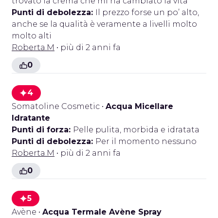
trovato la crema che mi ha cambiato la vita
Punti di debolezza:
Il prezzo forse un po’ alto,
anche se la qualità è veramente a livelli molto
molto alti
Roberta.M
• più di 2 anni fa
0
4
Somatoline Cosmetic
•
Acqua Micellare
Idratante
Punti di forza:
Pelle pulita, morbida e idratata
Punti di debolezza:
Per il momento nessuno
Roberta.M
• più di 2 anni fa
0
5
Avène
•
Acqua Termale Avène Spray