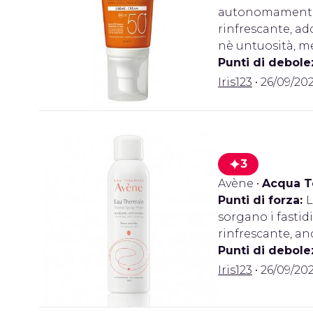
autonomamente i
rinfrescante, ad
nè untuosità, me
Punti di debole
Iris123
• 26/09/2025
3
Avène
•
Acqua T
Punti di forza:
L
sorgano i fastid
rinfrescante, anc
Punti di debole
Iris123
• 26/09/2025