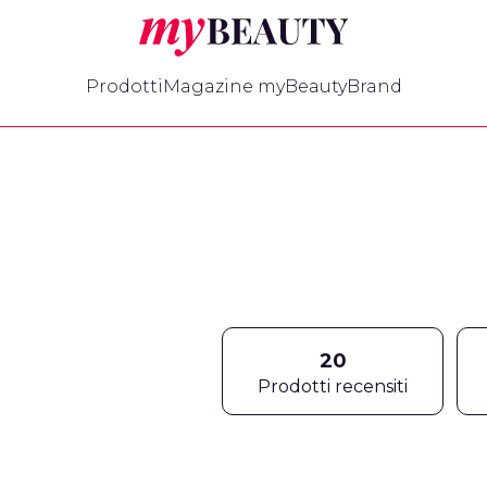
myBeauty
Prodotti
Magazine myBeauty
Brand
20
Prodotti recensiti