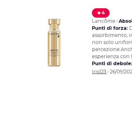
4
Lancôme
•
Abso
Punti di forza:
D
assorbimento, in
non solo unifor
percezione.Anch
esperienza con l
Punti di debole
Iris123
• 26/09/202