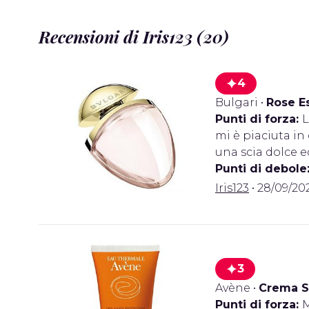
Recensioni di Iris123 (20)
4
Bulgari
•
Rose E
Punti di forza:
L
mi è piaciuta in
una scia dolce e
Punti di debole
Iris123
• 28/09/2025
3
Avène
•
Crema S
Punti di forza:
M