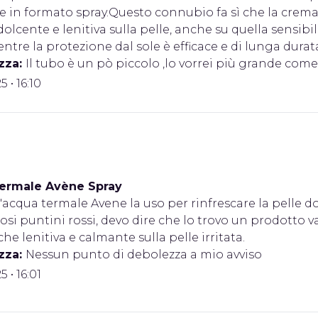
n formato spray.Questo connubio fa sì che la crema so
dolcente e lenitiva sulla pelle, anche su quella sensib
ntre la protezione dal sole è efficace e di lunga dura
zza:
Il tubo è un pò piccolo ,lo vorrei più grande com
 • 16:10
ermale Avène Spray
'acqua termale Avene la uso per rinfrescare la pelle d
iosi puntini rossi, devo dire che lo trovo un prodotto 
he lenitiva e calmante sulla pelle irritata.
zza:
Nessun punto di debolezza a mio avviso
 • 16:01