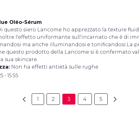
lue Oléo-Sérum
i questo siero Lancome ho apprezzato la texture fluida
oltre l'effetto uniformante sull'incarnato che è di im
mandosi ma anche illuminandosi e tonificandosi.La pro
e questo prodotto della Lancome si è confermato va
a sua skincare.
zza:
Non ha effetti antietà sulle rughe
5 • 15:55
1
2
3
4
5