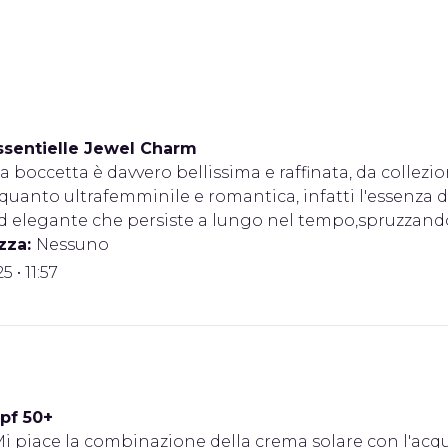
ssentielle Jewel Charm
a boccetta è davvero bellissima e raffinata, da collezi
 quanto ultrafemminile e romantica, infatti l'essenza d
d elegante che persiste a lungo nel tempo,spruzzandol
zza:
Nessuno
 • 11:57
pf 50+
i piace la combinazione della crema solare con l'acq