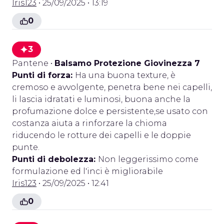
Iris123
• 25/09/2025 • 13:19
0
3
Pantene
•
Balsamo Protezione Giovinezza 7
Punti di forza:
Ha una buona texture, è
cremoso e avvolgente, penetra bene nei capelli,
li lascia idratati e luminosi, buona anche la
profumazione dolce e persistente,se usato con
costanza aiuta a rinforzare la chioma
riducendo le rotture dei capelli e le doppie
punte.
Punti di debolezza:
Non leggerissimo come
formulazione ed l'inci è migliorabile
Iris123
• 25/09/2025 • 12:41
0