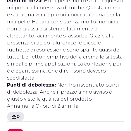
Punti di forza:
Ho la pelle molto secca e questo
mi porta alla presenza di rughe. Questa crema
è stata una vera e propria boccata d'aria per la
mia pelle. Ha una consistenza molto morbida,
non è grassa e si stende facilmente e
altrettanto facilmente si assorbe. Grazie alla
presenza di acido ialuronico le piccole
rughette di espressione sono sparite quasi del
tutto. L'effetto riempitivo della crema lo si testa
sin dalle prime applicazioni. La confezione poi
è elegantissima. Che dire. ...sono davvero
soddisfatta
Punti di debolezza:
Non ho riscontrato punti
di debolezza. Anche il prezzo a mio avviso è
giusto visto la qualità del prodotto
Annamaria.C
• più di 2 anni fa
0