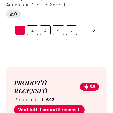
Annamaria.C
• più di 2 anni fa
0
1
2
3
4
5
…
PRODOTTI
3.9
RECENSITI
Prodotti totali:
642
Vedi tutti i prodotti recensiti