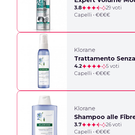
Expert Volume Mo
3.8
29 voti
Capelli • €€€€
Klorane
Trattamento Senza 
4.2
5 voti
Capelli • €€€€
Klorane
Shampoo alle Fibre
3.7
26 voti
Capelli • €€€€