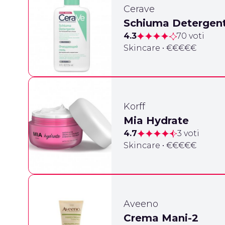
Cerave
Schiuma Detergen
4.3
70 voti
Skincare • €€€€€
Korff
Mia Hydrate
4.7
3 voti
Skincare • €€€€€
Aveeno
Crema Mani-2