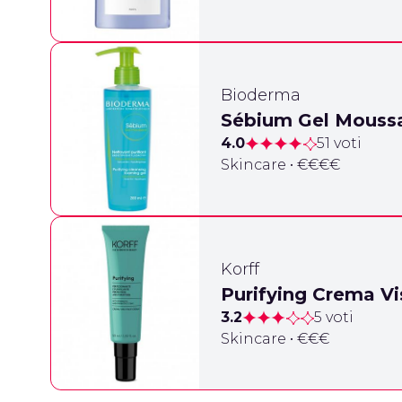
Bioderma
Sébium Gel Mouss
4.0
51 voti
Skincare • €€€€
Korff
Purifying Crema Vi
3.2
5 voti
Skincare • €€€