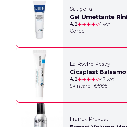
Saugella
Gel Umettante Rin
4.0
1 voti
Corpo
La Roche Posay
Cicaplast Balsamo 
4.0
47 voti
Skincare • €€€€
Franck Provost