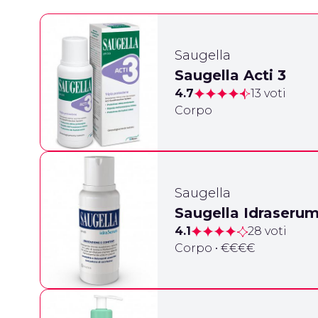
Saugella
Saugella Acti 3
4.7
13 voti
Corpo
Saugella
Saugella Idraseru
4.1
28 voti
Corpo • €€€€