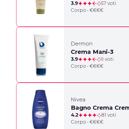
3.9
57 voti
Corpo • €€€€
Dermon
Crema Mani-3
3.9
9 voti
Corpo • €€€€
Nivea
Bagno Crema Crem
4.2
81 voti
Corpo • €€€€