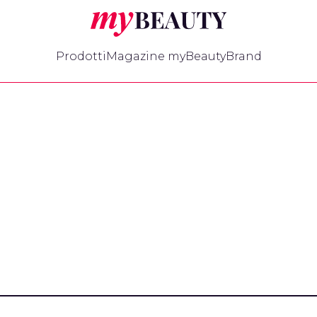
myBeauty
Prodotti
Magazine myBeauty
Brand