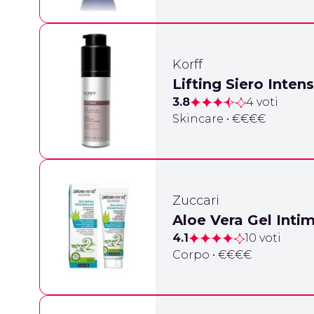
Korff
Lifting Siero Intens
3.8
4 voti
Skincare • €€€€
Zuccari
Aloe Vera Gel Inti
4.1
10 voti
Corpo • €€€€