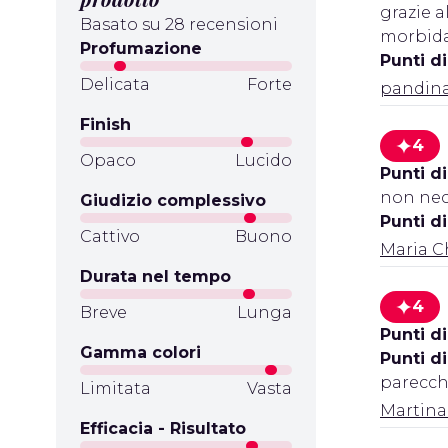
grazie a
Basato su 28 recensioni
morbida
Profumazione
Punti d
Delicata
Forte
pandin
Finish
4
Opaco
Lucido
Punti di
non nec
Giudizio complessivo
Punti d
Cattivo
Buono
Maria C
Durata nel tempo
4
Breve
Lunga
Punti di
Gamma colori
Punti d
parecch
Limitata
Vasta
Martina
Efficacia - Risultato