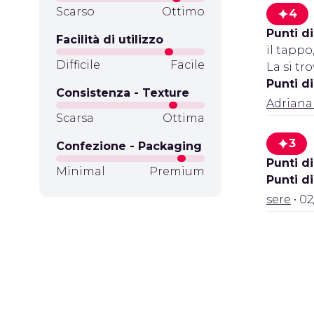
Scarso
Ottimo
4
Punti di
Facilità di utilizzo
il tappo
Difficile
Facile
La si tr
Punti d
Consistenza - Texture
Adriana
Scarsa
Ottima
3
Confezione - Packaging
Punti di
Minimal
Premium
Punti d
sere
• 02