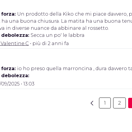
 forza:
Un prodotto della Kiko che mi piace davvero, pe
, ha una buona chiusura. La matita ha una buona tenut
ova in diverse nuance da abbinare al rossetto.
i debolezza:
Secca un po' le labbra
 Valentine.C
• più di 2 anni fa
 forza:
io ho preso quella marroncina , dura davvero ta
i debolezza:
/09/2025 • 13:03
1
2