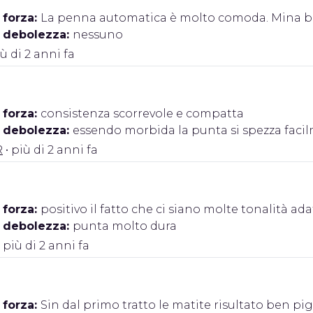
 forza:
La penna automatica è molto comoda. Mina be
i debolezza:
nessuno
iù di 2 anni fa
 forza:
consistenza scorrevole e compatta
i debolezza:
essendo morbida la punta si spezza faci
R
• più di 2 anni fa
 forza:
positivo il fatto che ci siano molte tonalità adat
i debolezza:
punta molto dura
 più di 2 anni fa
 forza:
Sin dal primo tratto le matite risultato ben p