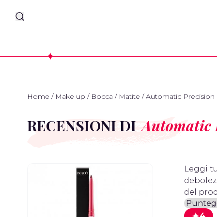
Home
/
Make up
/
Bocca
/
Matite
/
Automatic Precision 
RECENSIONI DI
Automatic 
Leggi tu
debolezz
del prod
4