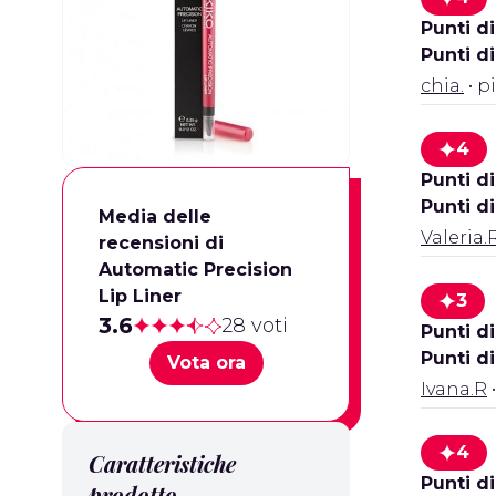
Punti di
Punti d
chia.
• p
4
Punti di
Punti d
Media delle
Valeria.
recensioni di
Automatic Precision
Lip Liner
3
3.6
28 voti
Punti di
Punti d
Vota ora
Ivana.R
•
4
Caratteristiche
Punti di
prodotto