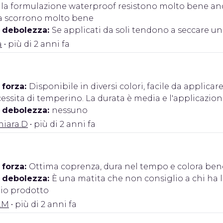
lla formulazione waterproof resistono molto bene anche
 scorrono molto bene
i debolezza:
Se applicati da soli tendono a seccare u
a
• più di 2 anni fa
 forza:
Disponibile in diversi colori, facile da applica
essita di temperino. La durata è media e l'applicazio
i debolezza:
nessuno
hiara.D
• più di 2 anni fa
 forza:
Ottima coprenza, dura nel tempo e colora bene
i debolezza:
È una matita che non consiglio a chi ha 
io prodotto
.M
• più di 2 anni fa