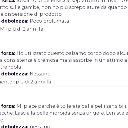
 forza:
Io soffro di pelle secca, soprattutto in invern
utto sulle gambe, non ho più screpolature da quando l
e dispersione di prodotto.
i debolezza:
Poco profumata
.M
• più di 2 anni fa
 forza:
Ho utilizzato questo balsamo corpo dopo alcune
La consistenza è cremosa ma si assorbe in un attimo al
utrendola
i debolezza:
Nessuno
mente
• più di 2 anni fa
 forza:
Mi piace perche è tollerata dalle pelli sensibil
cche. Lascia la pelle morbida senza ungere. Lenisce e 
e.
i debolezza:
nessuno