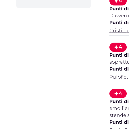
4
Punti di
Davvero
Punti d
Cristina
4
Punti di
soprattu
Punti d
Pulpfic
4
Punti di
emollie
stende a
Punti d