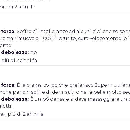
 più di 2 anni fa
 forza:
Soffro di intolleranze ad alcuni cibi che se co
rema rimuove al 100% il prurito, cura velocemente le 
zante
i debolezza:
no
 più di 2 anni fa
 forza:
È la crema corpo che preferisco.Super nutrient
nche per chi soffre di dermatiti o ha la pelle molto sec
i debolezza:
È un pò densa e si deve massaggiare un pò
fetti.
ca.
• più di 2 anni fa