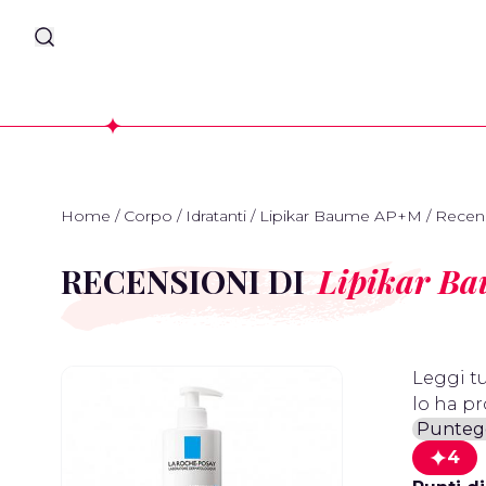
Home
/
Corpo
/
Idratanti
/
Lipikar Baume AP+M
/
Recens
RECENSIONI DI
Lipikar B
Leggi tu
lo ha pr
4