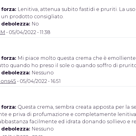
 forza:
Lenitiva, attenua subito fastidi e pruriti. La u
 un prodotto consigliato.
i debolezza:
No
.M
• 05/04/2022 • 11:38
 forza:
Mi piace molto questa crema che è emolliente c
tto quando ho preso il sole o quando soffro di prurito
i debolezza:
Nessuno
tions45
• 05/04/2022 • 16:51
 forza:
Questa crema, sembra creata apposta per la s
nte e priva di profumazione e completamente lenitiva
bbastanza facilmente ed idrata donando sollievo e ren
i debolezza:
Nessuno