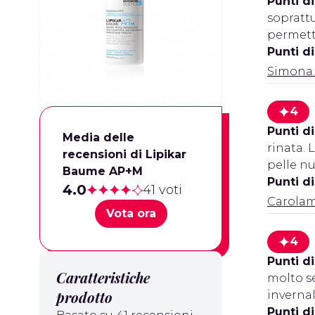
Punti di
sopratt
permett
Punti d
Simona
4
Punti di
Media delle
rinata. 
recensioni di Lipikar
pelle n
Baume AP+M
Punti d
4.0
41 voti
Carola
Vota ora
4
Punti di
Caratteristiche
molto se
prodotto
invernal
Punti d