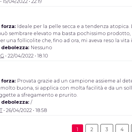
• 15/04/2022 • 22:19
 forza:
Ideale per la pelle secca e a tendenza atopica. 
può sembrare elevato ma basta pochissimo prodotto, 
r una follicolite che, fino ad ora, mi aveva reso la vita
i debolezza:
Nessuno
.G
• 22/04/2022 • 18:10
 forza:
Provata grazie ad un campione assieme al deter
molto buona, si applica con molta facilità e da un sol
ggette a sfregamento e prurito.
i debolezza:
/
.T
• 26/04/2022 • 18:58
1
2
3
4