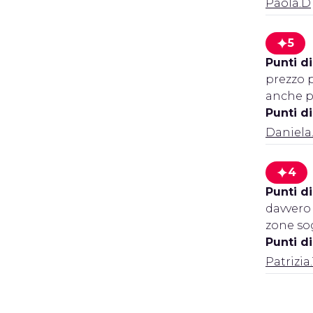
Paola.D
5
Punti di
prezzo 
anche pe
Punti d
Daniela
4
Punti di
davvero 
zone so
Punti d
Patrizia