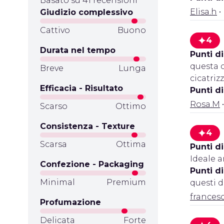
Basato su 41 recensioni
Elisa.h
•
Giudizio complessivo
Cattivo
Buono
4
Durata nel tempo
Punti di
questa c
Breve
Lunga
cicatriz
Efficacia - Risultato
Punti d
Rosa.M
•
Scarso
Ottimo
Consistenza - Texture
4
Scarsa
Ottima
Punti di
Ideale a
Confezione - Packaging
Punti d
Minimal
Premium
questi di
frances
Profumazione
Delicata
Forte